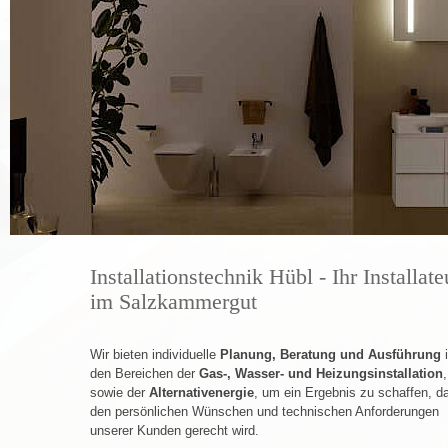
Installationstechnik Hübl - Ihr Installate
im Salzkammergut
Wir bieten individuelle
Planung, Beratung und Ausführung
i
den Bereichen der
Gas-, Wasser- und Heizungsinstallation
,
sowie der
Alternativenergie
, um ein Ergebnis zu schaffen, d
den persönlichen Wünschen und technischen Anforderungen
unserer Kunden gerecht wird.